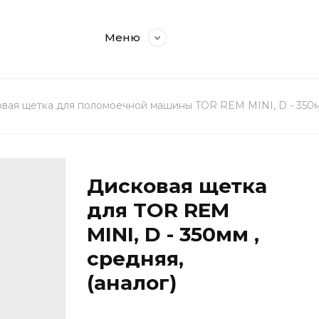
Меню
вая щетка для поломоечной машины TOR REM MINI, D - 350мм 
Дисковая щетка
для TOR REM
MINI, D - 350мм ,
средняя,
(аналог)