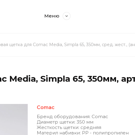
Меню
вая щетка для Comac Media, Simpla 65, 350мм, сред. жест., (ан
Media, Simpla 65, 350мм, арт
Comac
Бренд оборудования: Comac
Диаметр щетки: 350 мм
Жесткость щетки: средняя
Материл набивки: РР - полипропилен