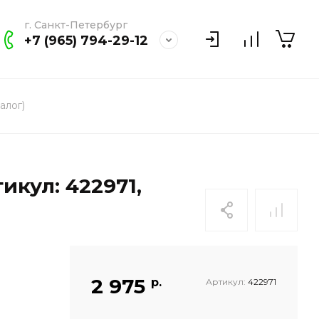
г. Санкт-Петербург
+7 (965) 794-29-12
алог)
икул: 422971,
2 975
р.
Артикул:
422971