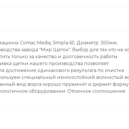
шины Comac Media, Simpla 65. Диаметр: 350мм,
оизводства завода "Мир Щеток". Выбор для тех кто не х
атить только за качество и долговечность работы
бивка щетки нашего производства позволяет
я достижения одинакового результата по очистке
пользуем специальный износостойкий волнистый во
анный вид ворса хорошо пружинит и держит форму
хнологичном оборудовании. Отличное соотношение